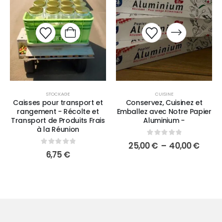
STOCKAGE
CUISINE
Caisses pour transport et
Conservez, Cuisinez et
rangement - Récolte et
Emballez avec Notre Papier
Transport de Produits Frais
Aluminium -
à la Réunion
0
sur 5
25,00
€
–
40,00
€
0
sur 5
6,75
€