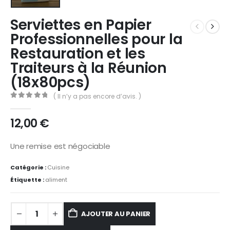
Serviettes en Papier
Professionnelles pour la
Restauration et les
Traiteurs à la Réunion
(18x80pcs)
( Il n’y a pas encore d’avis. )
0
Sur 5
12,00
€
Une remise est négociable
Catégorie :
Cuisine
Étiquette :
aliment
AJOUTER AU PANIER