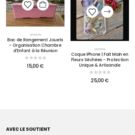
MAISON
Bac de Rangement Jouets
- Organisation Chambre
MAISON
d'Enfant à la Réunion
Coque iPhone | Fait Main en
Fleurs Séchées - Protection
0
sur 5
Unique & Artisanale
15,00
€
0
sur 5
25,00
€
AVEC LE SOUTIENT