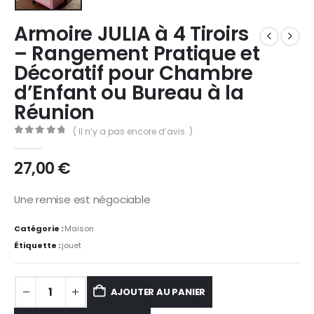
Armoire JULIA à 4 Tiroirs
– Rangement Pratique et
Décoratif pour Chambre
d’Enfant ou Bureau à la
Réunion
( Il n’y a pas encore d’avis. )
0
Sur 5
27,00
€
Une remise est négociable
Catégorie :
Maison
Étiquette :
jouet
AJOUTER AU PANIER