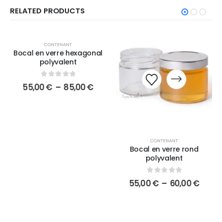
RELATED PRODUCTS
CONTENANT
Bocal en verre hexagonal
polyvalent
0
sur 5
55,00
€
–
85,00
€
CONTENANT
Bocal en verre rond
polyvalent
0
sur 5
55,00
€
–
60,00
€