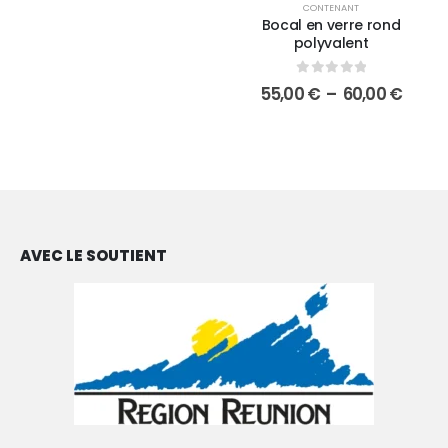
CONTENANT
Bocal en verre rond
polyvalent
0
sur 5
55,00
€
–
60,00
€
AVEC LE SOUTIENT