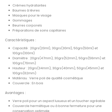
Crèmes hydratantes
Baumes à lèvres
Masques pour le visage
Gommages
Beurres corporels
Préparations de soins capillaires
Caractéristiques :
Capacité : 20grs(20ml), 30grs(30ml), 50grs(50ml) et
100grs(100ml)
Diamètre : 20grs(47mm), 30grs(52mm), 50grs(56mm) et
100grs(70mm)
Hauteur : 20grs(34mm), 30grs(40mm), 50grs(45mm) et
100grs(62mm)
Matériau : Verre poli de qualité cosmétique
Couvercle : En bois
Avantages :
Verre poli pour un aspect luxueux et un toucher agréable
Couvercle hermétique ou à bonne fermeture pour une
conservation optimale