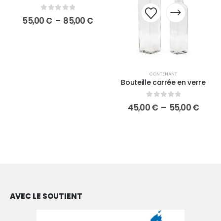
0
sur 5
55,00
€
–
85,00
€
CONTENANT
Bouteille carrée en verre
0
sur 5
45,00
€
–
55,00
€
AVEC LE SOUTIENT