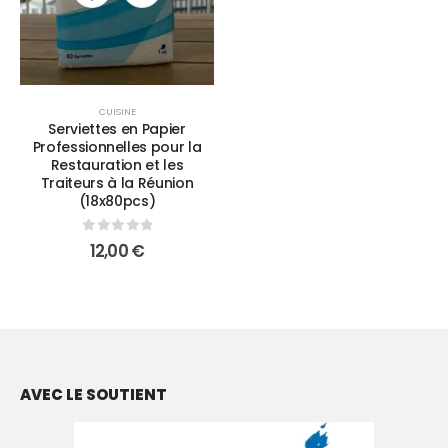
CUISINE
Serviettes en Papier
Professionnelles pour la
Restauration et les
Traiteurs à la Réunion
(18x80pcs)
0
sur 5
12,00
€
AVEC LE SOUTIENT