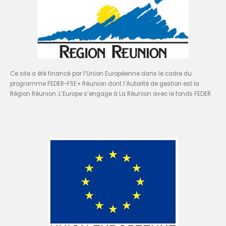
Ce site a été financé par l’Union Européenne dans le cadre du
programme FEDER-FSE+ Réunion dont l’Autorité de gestion est la
Région Réunion. L’Europe s’engage à La Réunion avec le fonds FEDER