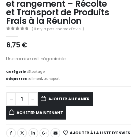
et rangement – Récolte
et Transport de Produits
Frais à la Réunion
( Il n’y a pas encore d’avis. )
0
Sur 5
6,75
€
Une remise est négociable
Catégorie :
Stockage
Étiquettes :
aliment
,
transport
AJOUTER AU PANIER
ACHETER MAINTENANT
AJOUTER À LA LISTE D’ENVIES