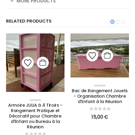
MORE PRODUCTS
RELATED PRODUCTS
MAISON
Bac de Rangement Jouets
- Organisation Chambre
MAISON
d'Enfant à la Réunion
Armoire JULIA à 4 Tiroirs -
Rangement Pratique et
0
sur 5
Décoratif pour Chambre
15,00
€
d'Enfant ou Bureau à la
Réunion