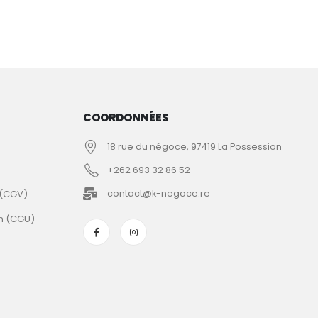
COORDONNÉES
18 rue du négoce, 97419 La Possession
+262 693 32 86 52
 (CGV)
contact@k-negoce.re
on (CGU)