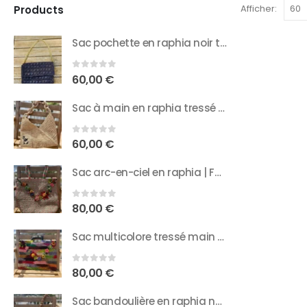
Afficher:
Products
Sac pochette en raphia noir tressé | Sangle chaîne dorée élégante
0
sur 5
60,00
€
Sac à main en raphia tressé | Design élégant avec anse chaîne tressée
0
sur 5
60,00
€
Sac arc-en-ciel en raphia | Fait main et orné de fleurs
0
sur 5
80,00
€
Sac multicolore tressé main | Poignées en corne de zébu
0
sur 5
80,00
€
Sac bandoulière en raphia naturel | Design artisanal & sangle perlée unique